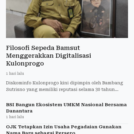
Filosofi Sepeda Bamsut
Menggerakkan Digitalisasi
Kulonprogo
1 hari lalu
Diskominfo Kulonprogo kini dipimpin oleh Bambang
Sutrisno yang memiliki reputasi selama 30 tahun
sebagai Pegawai Negeri Sipil (PNS). Bamsut sapaan
akrabnya memi
BSI Bangun Ekosistem UMKM Nasional Bersama
Danantara
1 hari lalu
OJK Tetapkan Izin Usaha Pegadaian Gunakan
Nama Baru sebagai Persero