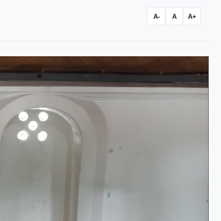
A-
A
A+