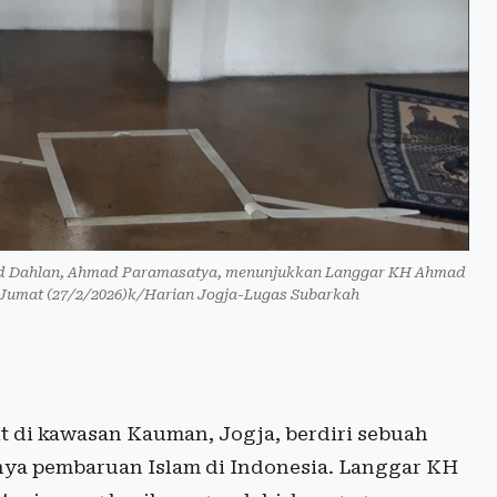
mad Dahlan, Ahmad Paramasatya, menunjukkan Langgar KH Ahmad
, Jumat (27/2/2026)k/Harian Jogja-Lugas Subarkah
t di kawasan Kauman, Jogja, berdiri sebuah
nya pembaruan Islam di Indonesia. Langgar KH