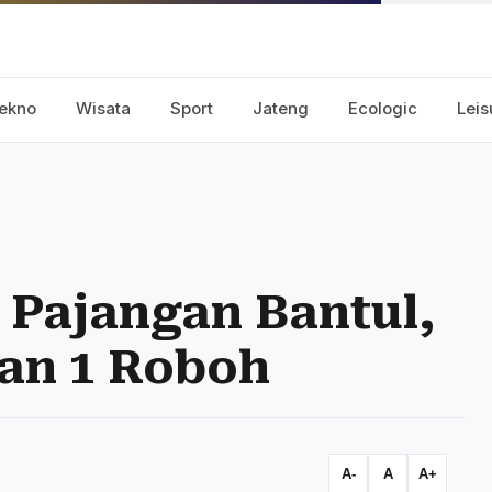
ekno
Wisata
Sport
Jateng
Ecologic
Leis
 Pajangan Bantul,
an 1 Roboh
A-
A
A+