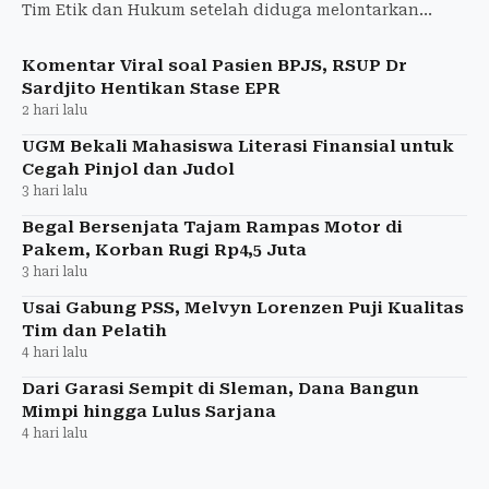
Tim Etik dan Hukum setelah diduga melontarkan
komentar tidak berempati terhadap pasien BPJS di
media sosial.
Komentar Viral soal Pasien BPJS, RSUP Dr
Sardjito Hentikan Stase EPR
2 hari lalu
UGM Bekali Mahasiswa Literasi Finansial untuk
Cegah Pinjol dan Judol
3 hari lalu
Begal Bersenjata Tajam Rampas Motor di
Pakem, Korban Rugi Rp4,5 Juta
3 hari lalu
Usai Gabung PSS, Melvyn Lorenzen Puji Kualitas
Tim dan Pelatih
4 hari lalu
Dari Garasi Sempit di Sleman, Dana Bangun
Mimpi hingga Lulus Sarjana
4 hari lalu