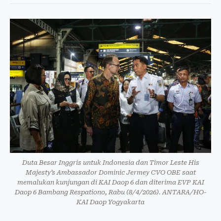
Duta Besar Inggris untuk Indonesia dan Timor Leste His
Majesty’s Ambassador Dominic Jermey CVO OBE saat
memalukan kunjungan di KAI Daop 6 dan diterima EVP KAI
Daop 6 Bambang Respationo, Rabu (8/4/2026). ANTARA/HO-
KAI Daop Yogyakarta