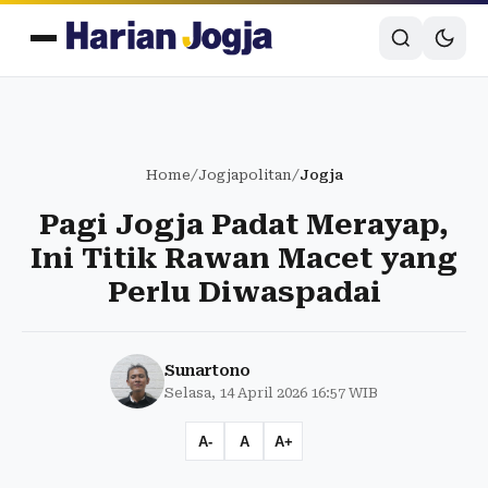
Home
/
Jogjapolitan
/
Jogja
Pagi Jogja Padat Merayap,
Ini Titik Rawan Macet yang
Perlu Diwaspadai
Sunartono
Selasa, 14 April 2026 16:57 WIB
A-
A
A+