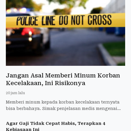
Jangan Asal Memberi Minum Korban
Kecelakaan, Ini Risikonya
20 jam lalu
Memberi minum kepada korban kecelakaan ternyata
bisa berbahaya. Simak penjelasan medis mengenai
risiko tersedak, aspirasi, hingga gangguan
penanganan darurat.
Agar Gaji Tidak Cepat Habis, Terapkan 4
Kebiasaan Ini