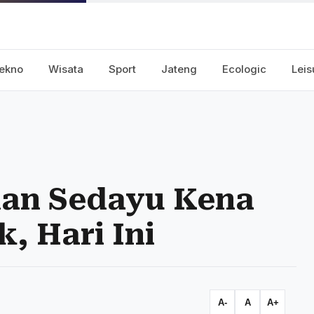
ekno
Wisata
Sport
Jateng
Ecologic
Leis
dan Sedayu Kena
, Hari Ini
A-
A
A+