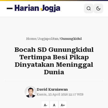
Home
/
Jogjapolitan
/
Gunungkidul
Bocah SD Gunungkidul
Tertimpa Besi Pikap
Dinyatakan Meninggal
Dunia
David Kurniawan
Kamis, 23 April 2026 22:17 WIB
A-
A
A+