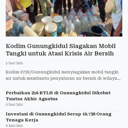
Kodim Gunungkidul Siagakan Mobil
Tangki untuk Atasi Krisis Air Bersih
5 hari lalu
Kodim 0730/Gunungkidul menyiagakan mobil tangki
air untuk membantu penyaluran air bersih di wilayah
terdampak kekeringan. BPBD telah menyalurkan 184
tangki air
Perbaikan 256 RTLH di Gunungkidul Dikebut
Tuntas Akhir Agustus
6 hari lalu
Investasi di Gunungkidul Serap 10.738 Orang
Tenaga Kerja
6 hari lalu