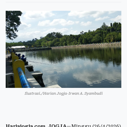
Ilustrasi./Harian Jogja-Irwan A. Syambudi
Hariajogja.com, JOGJA
—Minggu (26/4/2026)