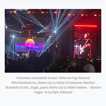
Penonton memadati konser Veteran Cup Festival
#ForbiddenLove, Sabtu (25/5/2026) di halaman Stadion
Mandala Krida, Jogja, pada Sabtu (25/5/2026) malam. - Harian
Jogja/ Ariq Fajar Hidayat