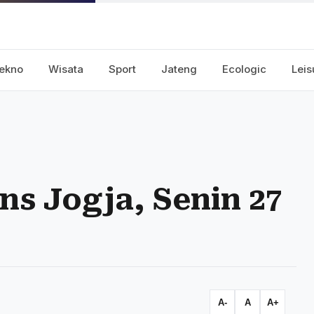
ekno
Wisata
Sport
Jateng
Ecologic
Leis
ns Jogja, Senin 27
A-
A
A+