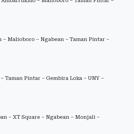
a Ambarrukmo – Malioboro – Taman Pintar –
n – Malioboro – Ngabean – Taman Pintar –
– Taman Pintar – Gembira Loka – UNY –
n – XT Square – Ngabean – Monjali –