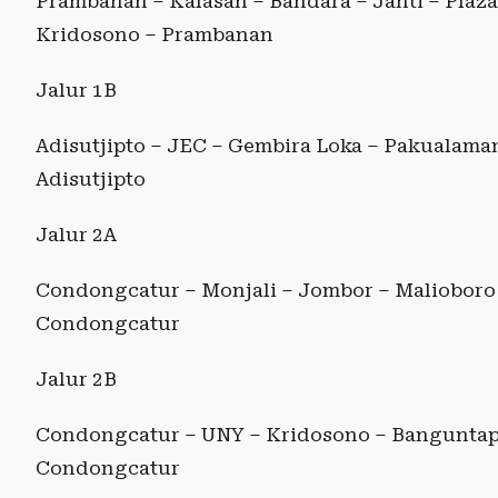
Prambanan – Kalasan – Bandara – Janti – Plaz
Kridosono – Prambanan
Jalur 1B
Adisutjipto – JEC – Gembira Loka – Pakualama
Adisutjipto
Jalur 2A
Condongcatur – Monjali – Jombor – Malioboro 
Condongcatur
Jalur 2B
Condongcatur – UNY – Kridosono – Banguntapa
Condongcatur