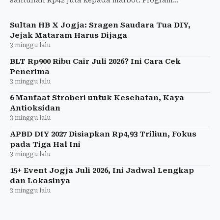
perlindungan ini hasil kolaborasi BPJamsostek,
Baznas, BSI, dan Pemkab Slem
Sultan HB X Jogja: Sragen Saudara Tua DIY,
Jejak Mataram Harus Dijaga
3 minggu lalu
BLT Rp900 Ribu Cair Juli 2026? Ini Cara Cek
Penerima
3 minggu lalu
6 Manfaat Stroberi untuk Kesehatan, Kaya
Antioksidan
3 minggu lalu
APBD DIY 2027 Disiapkan Rp4,93 Triliun, Fokus
pada Tiga Hal Ini
3 minggu lalu
15+ Event Jogja Juli 2026, Ini Jadwal Lengkap
dan Lokasinya
3 minggu lalu