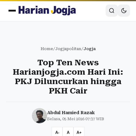
Home
/
Jogjapolitan
/
Jogja
Top Ten News
Harianjogja.com Hari Ini:
PKJ Diluncurkan hingga
PKH Cair
Abdul Hamied Razak
Selasa, 05 Mei 2026 07:37 WIB
A-
A
A+