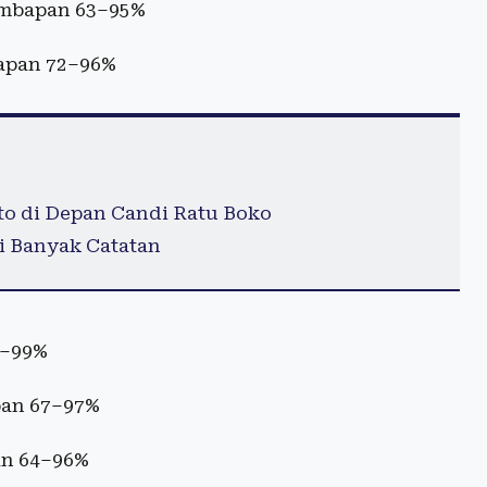
embapan 63–95%
apan 72–96%
to di Depan Candi Ratu Boko
pi Banyak Catatan
4–99%
pan 67–97%
an 64–96%