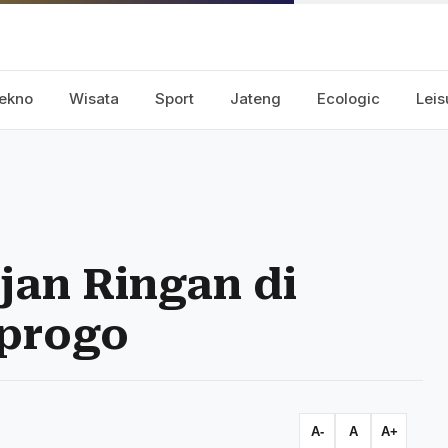
ekno
Wisata
Sport
Jateng
Ecologic
Leis
jan Ringan di
progo
A-
A
A+