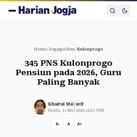
Home
/
Jogjapolitan
/
Kulonprogo
345 PNS Kulonprogo
Pensiun pada 2026, Guru
Paling Banyak
Khairul Ma\'arif
Senin, 11 Mei 2026 21:57 WIB
A-
A
A+