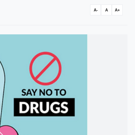
A-
A
A+