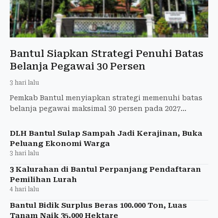
Bantul Siapkan Strategi Penuhi Batas
Belanja Pegawai 30 Persen
3 hari lalu
Pemkab Bantul menyiapkan strategi memenuhi batas
belanja pegawai maksimal 30 persen pada 2027
dengan meningkatkan PAD, menerapkan zero minus
growth ASN, dan mem
DLH Bantul Sulap Sampah Jadi Kerajinan, Buka
Peluang Ekonomi Warga
3 hari lalu
3 Kalurahan di Bantul Perpanjang Pendaftaran
Pemilihan Lurah
4 hari lalu
Bantul Bidik Surplus Beras 100.000 Ton, Luas
Tanam Naik 35.000 Hektare