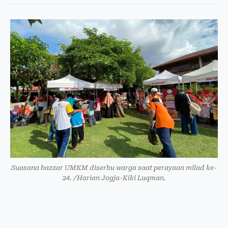
Suasana bazzar UMKM diserbu warga saat perayaan milad ke-
24. /Harian Jogja-Kiki Luqman.