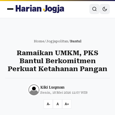
Home
/
Jogjapolitan
/
Bantul
Ramaikan UMKM, PKS
Bantul Berkomitmen
Perkuat Ketahanan Pangan
Kiki Luqman
Senin, 18 Mei 2026 12:07 WIB
A-
A
A+