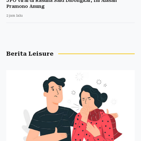
JPO Viral di Rasuna Said Dibongkar, Ini Alasan
Pramono Anung
2 jam lalu
Berita Leisure