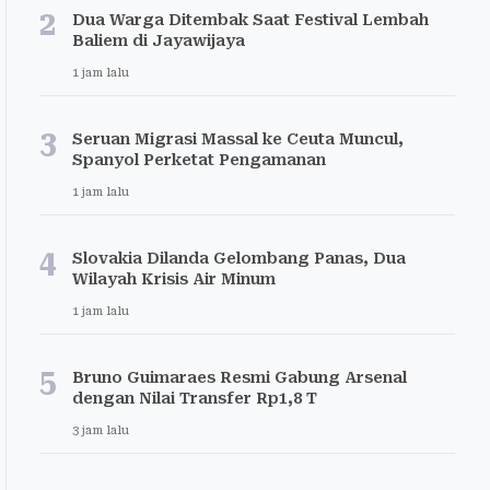
2
Dua Warga Ditembak Saat Festival Lembah
Baliem di Jayawijaya
1 jam lalu
3
Seruan Migrasi Massal ke Ceuta Muncul,
Spanyol Perketat Pengamanan
1 jam lalu
4
Slovakia Dilanda Gelombang Panas, Dua
Wilayah Krisis Air Minum
1 jam lalu
5
Bruno Guimaraes Resmi Gabung Arsenal
dengan Nilai Transfer Rp1,8 T
3 jam lalu