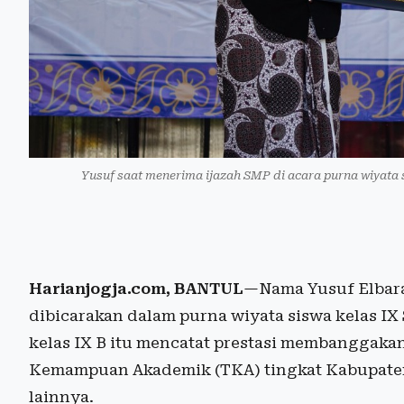
Yusuf saat menerima ijazah SMP di acara purna wiyata
Harianjogja.com, BANTUL
—Nama Yusuf Elbara
dibicarakan dalam purna wiyata siswa kelas IX
kelas IX B itu mencatat prestasi membanggakan
Kemampuan Akademik (TKA) tingkat Kabupaten 
lainnya.