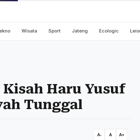
ekno
Wisata
Sport
Jateng
Ecologic
Leis
 Kisah Haru Yusuf
yah Tunggal
A-
A
A+