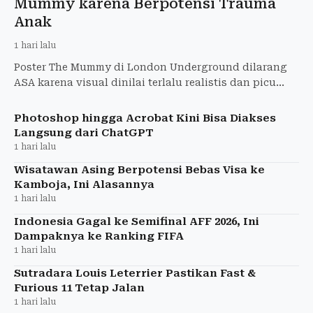
Mummy karena Berpotensi Trauma
Anak
1 hari lalu
Poster The Mummy di London Underground dilarang
ASA karena visual dinilai terlalu realistis dan picu
ketakutan anak-anak. Warner Bros. diperintahkan
tarik iklan
Photoshop hingga Acrobat Kini Bisa Diakses
Langsung dari ChatGPT
1 hari lalu
Wisatawan Asing Berpotensi Bebas Visa ke
Kamboja, Ini Alasannya
1 hari lalu
Indonesia Gagal ke Semifinal AFF 2026, Ini
Dampaknya ke Ranking FIFA
1 hari lalu
Sutradara Louis Leterrier Pastikan Fast &
Furious 11 Tetap Jalan
1 hari lalu