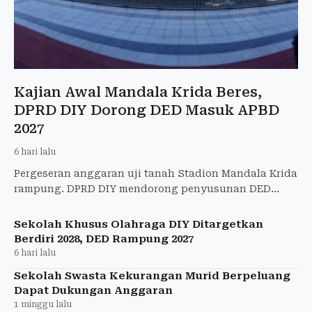
Kajian Awal Mandala Krida Beres,
DPRD DIY Dorong DED Masuk APBD
2027
6 hari lalu
Pergeseran anggaran uji tanah Stadion Mandala Krida
rampung. DPRD DIY mendorong penyusunan DED
dianggarkan pada 2027 sebagai tahapan renovasi
stadion.
Sekolah Khusus Olahraga DIY Ditargetkan
Berdiri 2028, DED Rampung 2027
6 hari lalu
Sekolah Swasta Kekurangan Murid Berpeluang
Dapat Dukungan Anggaran
1 minggu lalu