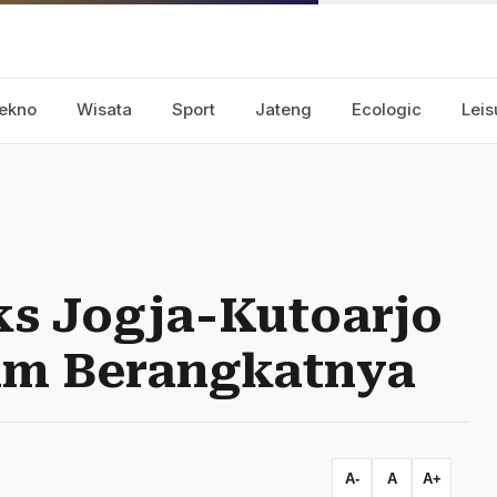
ekno
Wisata
Sport
Jateng
Ecologic
Leis
s Jogja-Kutoarjo
Jam Berangkatnya
A-
A
A+