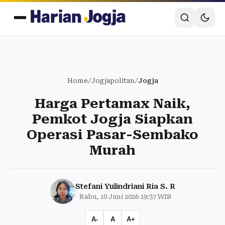
Home
/
Jogjapolitan
/
Jogja
Harga Pertamax Naik,
Pemkot Jogja Siapkan
Operasi Pasar-Sembako
Murah
Stefani Yulindriani Ria S. R
Rabu, 10 Juni 2026 19:37 WIB
A-
A
A+