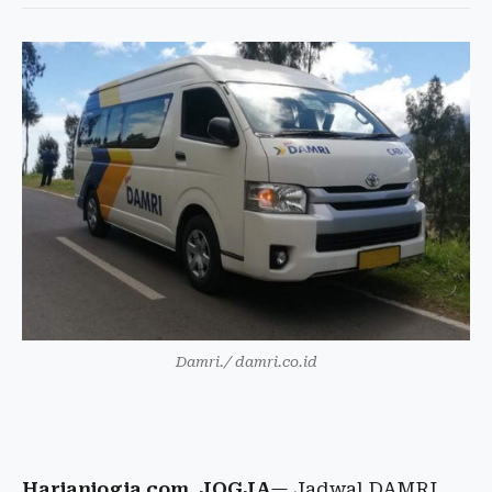
Damri./ damri.co.id
Harianjogja.com, JOGJA
— Jadwal DAMRI