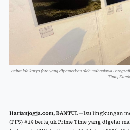
Sejumlah karya foto yang dipamerkan oleh mahasiswa Fotografi
Time, Kamis
Harianjogja.com, BANTUL
—Isu lingkungan me
(PFS) #19 bertajuk Prime Time yang digelar ma