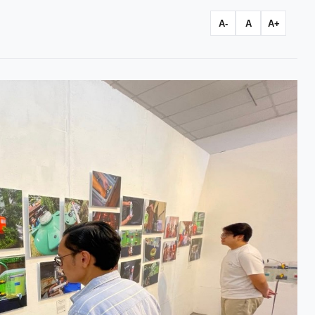
A-
A
A+