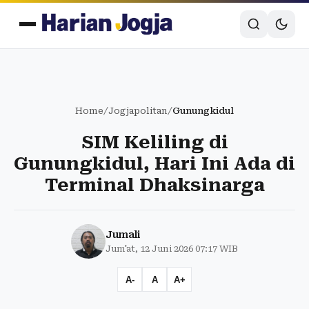
Home
/
Jogjapolitan
/
Gunungkidul
SIM Keliling di
Gunungkidul, Hari Ini Ada di
Terminal Dhaksinarga
Jumali
Jum'at, 12 Juni 2026 07:17 WIB
A-
A
A+