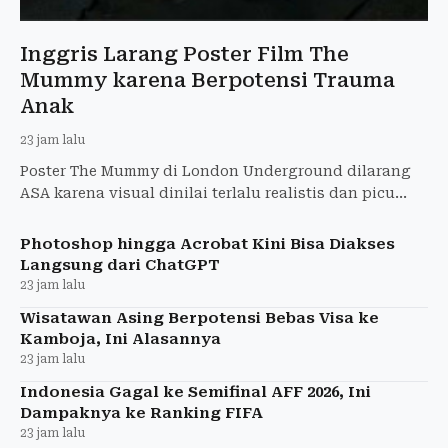
Inggris Larang Poster Film The
Mummy karena Berpotensi Trauma
Anak
23 jam lalu
Poster The Mummy di London Underground dilarang
ASA karena visual dinilai terlalu realistis dan picu
ketakutan anak-anak. Warner Bros. diperintahkan
tarik iklan
Photoshop hingga Acrobat Kini Bisa Diakses
Langsung dari ChatGPT
23 jam lalu
Wisatawan Asing Berpotensi Bebas Visa ke
Kamboja, Ini Alasannya
23 jam lalu
Indonesia Gagal ke Semifinal AFF 2026, Ini
Dampaknya ke Ranking FIFA
23 jam lalu