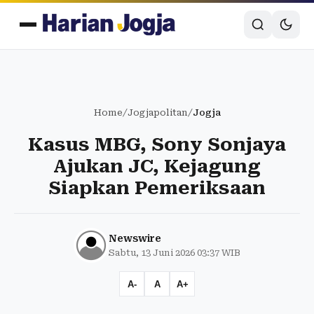
Home
/
Jogjapolitan
/
Jogja
Kasus MBG, Sony Sonjaya
Ajukan JC, Kejagung
Siapkan Pemeriksaan
Newswire
Sabtu, 13 Juni 2026 03:37 WIB
A-
A
A+