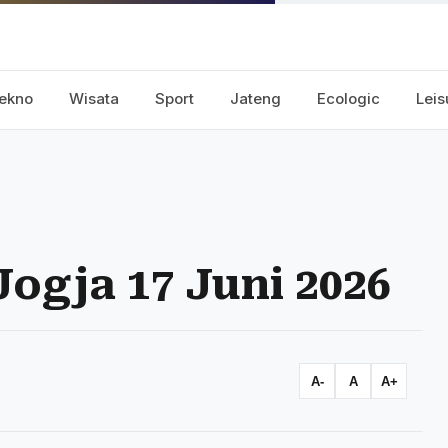
ekno
Wisata
Sport
Jateng
Ecologic
Leis
ogja 17 Juni 2026
A-
A
A+