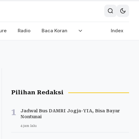
ure
Radio
Baca Koran
Index
Pilihan Redaksi
1
Jadwal Bus DAMRI Jogja-YIA, Bisa Bayar
Nontunai
4 jam lalu