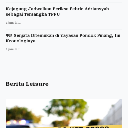
Kejagung Jadwalkan Periksa Febrie Adriansyah
sebagai Tersangka TPPU
1 jam lalu
995 Senjata Ditemukan di Yayasan Pondok Pinang, Ini
Kronologinya
1 jam lalu
Berita Leisure