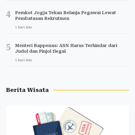
4
Pemkot Jogja Tekan Belanja Pegawai Lewat
Pembatasan Rekrutmen
1 hari lalu
5
Menteri Bappenas: ASN Harus Terhindar dari
Judol dan Pinjol Ilegal
1 hari lalu
Berita Wisata