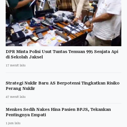
DPR Minta Polisi Usut Tuntas Temuan 995 Senjata Api
di Sekolah Jaksel
17 menit lalu
Strategi Nuklir Baru AS Berpotensi Tingkatkan Risiko
Perang Nuklir
47 menit lalu
Menkes Sedih Nakes Hina Pasien BPJS, Tekankan
Pentingnya Empati
1 jam lalu