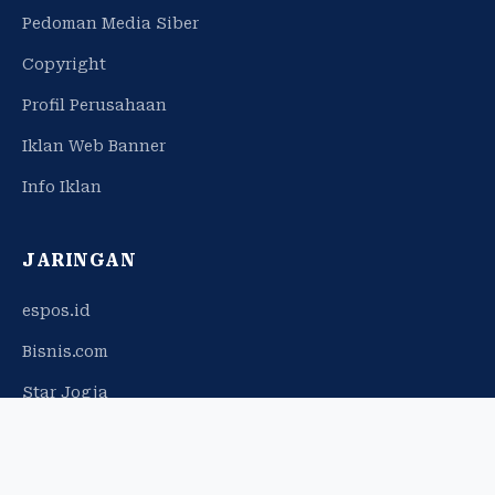
Pedoman Media Siber
Copyright
Profil Perusahaan
Iklan Web Banner
Info Iklan
JARINGAN
espos.id
Bisnis.com
Star Jogja