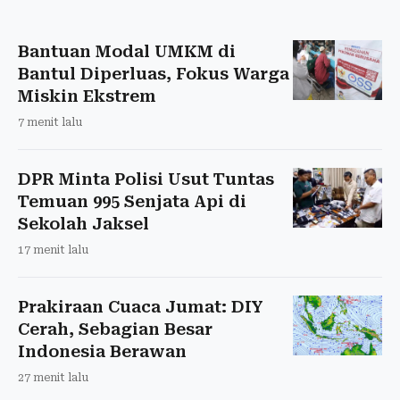
Bantuan Modal UMKM di
Bantul Diperluas, Fokus Warga
Miskin Ekstrem
7 menit lalu
DPR Minta Polisi Usut Tuntas
Temuan 995 Senjata Api di
Sekolah Jaksel
17 menit lalu
Prakiraan Cuaca Jumat: DIY
Cerah, Sebagian Besar
Indonesia Berawan
27 menit lalu