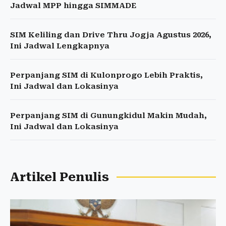
Jadwal MPP hingga SIMMADE
SIM Keliling dan Drive Thru Jogja Agustus 2026,
Ini Jadwal Lengkapnya
Perpanjang SIM di Kulonprogo Lebih Praktis,
Ini Jadwal dan Lokasinya
Perpanjang SIM di Gunungkidul Makin Mudah,
Ini Jadwal dan Lokasinya
Artikel Penulis