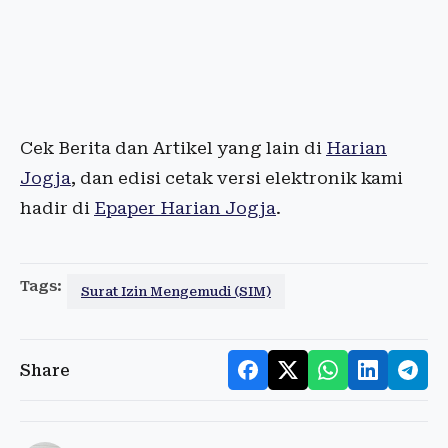
Cek Berita dan Artikel yang lain di
Harian
Jogja
, dan edisi cetak versi elektronik kami
hadir di
Epaper Harian Jogja
.
Tags:
Surat Izin Mengemudi (SIM)
Share