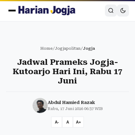
Home
/
Jogjapolitan
/
Jogja
Jadwal Prameks Jogja-
Kutoarjo Hari Ini, Rabu 17
Juni
Abdul Hamied Razak
Rabu, 17 Juni 2026 06:37 WIB
A-
A
A+