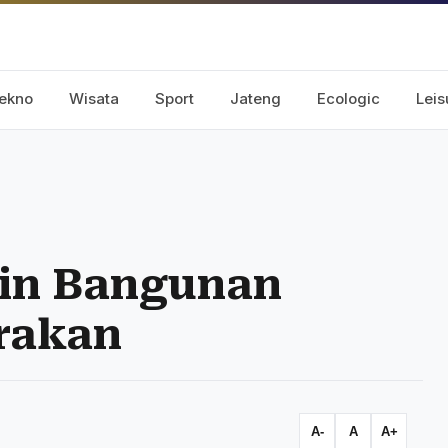
ekno
Wisata
Sport
Jateng
Ecologic
Leis
ain Bangunan
rakan
A-
A
A+