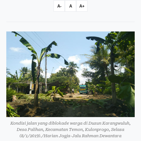
A-
A
A+
Kondisi jalan yang diblokade warga di Dusun Karangwuluh,
Desa Palihan, Kecamatan Temon, Kulonprogo, Selasa
(8/1/2019)./Harian Jogja-Jalu Rahman Dewantara