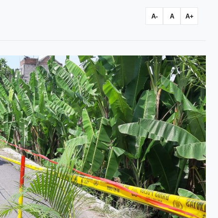
A-
A
A+