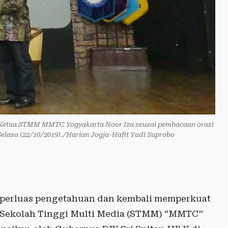
 Ketua STMM MMTC Yogyakarta Noor Iza seusai pembacaan orasi
lasa (22/10/2019)./Harian Jogja-Hafit Yudi Suprobo
perluas pengetahuan dan kembali memperkuat
, Sekolah Tinggi Multi Media (STMM) “MMTC”