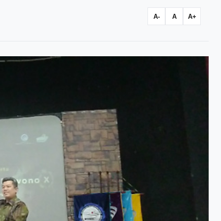
A-
A
A+