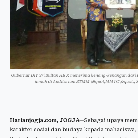
Gubernur DIY Sri Sultan HB X menerima kenang-kenangan dari
ilmiah di Auditorium STMM \&quot;MMTC\&quot;, Se
Harianjogja.com, JOGJA—
Sebagai upaya mem
karakter sosial dan budaya kepada mahasiswa