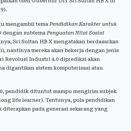
aikan oleh Gubernur DIY Sri Sultan HB X di
9).
itu mengambil tema
Pendidikan Karakter untuk
0
dengan subtema
Penguatan Nilai Sosial
inya, Sri Sultan HB X mengatakan berdasarkan
ini, nantinya mereka akan bekerja dengan jenis
i Revolusi Industri 4.0 diprediksi akan
na digantikan sistem komputerisasi atau
.0, pendidik dituntut mampu mengirim subjek
ong life learner). Tentunya, pola pendidikan
k diterapkan pada generasi sekarang yang