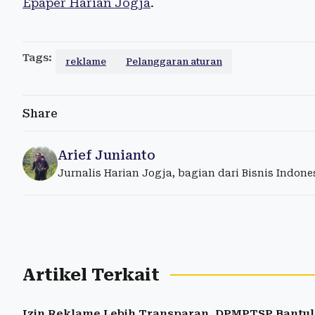
Epaper Harian Jogja
.
Tags:
reklame
Pelanggaran aturan
Share
Arief Junianto
Jurnalis Harian Jogja, bagian dari Bisnis Indon
Artikel Terkait
Izin Reklame Lebih Transparan, DPMPTSP Bantu