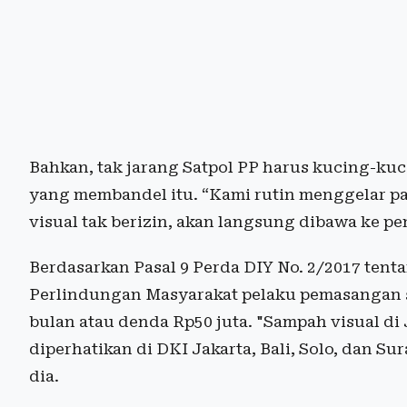
Bahkan,
tak jarang
Satpol PP
harus
kucing-kuc
yang
mem
bandel itu. “
Kami
rutin menggelar p
visual tak berizin, akan langsung dibawa ke p
Berdasarkan Pasal 9 Perda DIY No. 2/2017 ten
Perlindungan Masyarakat pelaku pemasangan sa
bulan atau denda Rp50 juta.
"Sampah visual di
diperhatikan
di DKI
Jakarta
, Bali, Solo, dan Su
dia.