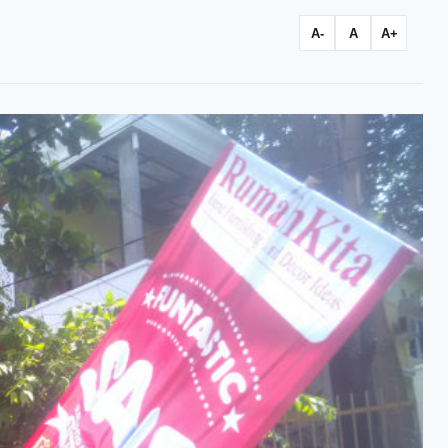
A-
A
A+