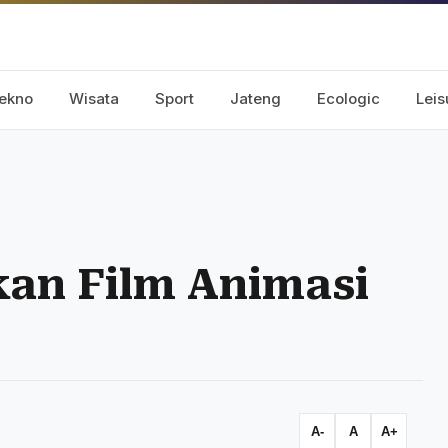
ekno
Wisata
Sport
Jateng
Ecologic
Leis
kan Film Animasi
A-
A
A+