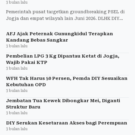
3 bulan lalu
Pemerintah pusat targetkan groundbreaking PSEL di
Jogja dan empat wilayah lain Juni 2026. DLHK DIY
tunggu pemenang lelang sambah jadi energi listrik
untuk atasi
AFJ Ajak Peternak Gunungkidul Terapkan
Kandang Bebas Sangkar
3 bulan lalu
Pembelian LPG 3 Kg Dipantau Ketat di Jogja,
Wajib Pakai KTP
3 bulan lalu
WFH Tak Harus 50 Persen, Pemda DIY Sesuaikan
Kebutuhan OPD
3 bulan lalu
Jembatan Tua Kewek Dibongkar Mei, Diganti
Struktur Baru
3 bulan lalu
DIY Serukan Kesetaraan Akses bagi Perempuan
3 bulan lalu