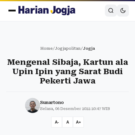
Home
/
Jogjapolitan
/
Jogja
Mengenal Sibaja, Kartun ala
Upin Ipin yang Sarat Budi
Pekerti Jawa
Sunartono
Selasa, 06 Desember 2022 20:47 WIB
A-
A
A+