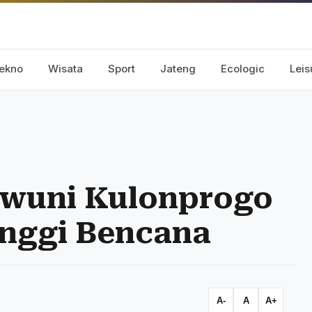
ekno
Wisata
Sport
Jateng
Ecologic
Leis
gwuni Kulonprogo
Tinggi Bencana
A-
A
A+