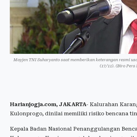
Mayjen TNI Suharyanto saat memberikan keterangan resmi usai
(17/11). (Biro Pers
Harianjogja.com, JAKARTA
- Kalurahan Kara
Kulonprogo, dinilai memiliki risiko bencana tin
Kepala Badan Nasional Penanggulangan Benca