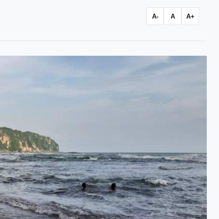
A-
A
A+