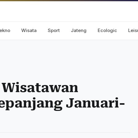
ekno
Wisata
Sport
Jateng
Ecologic
Leis
a Wisatawan
epanjang Januari-