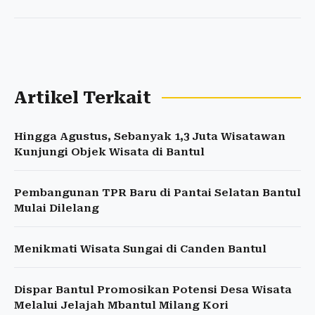
Artikel Terkait
Hingga Agustus, Sebanyak 1,3 Juta Wisatawan
Kunjungi Objek Wisata di Bantul
Pembangunan TPR Baru di Pantai Selatan Bantul
Mulai Dilelang
Menikmati Wisata Sungai di Canden Bantul
Dispar Bantul Promosikan Potensi Desa Wisata
Melalui Jelajah Mbantul Milang Kori