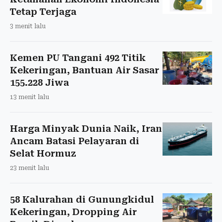
Tetap Terjaga
3 menit lalu
Kemen PU Tangani 492 Titik
Kekeringan, Bantuan Air Sasar
155.228 Jiwa
13 menit lalu
Harga Minyak Dunia Naik, Iran
Ancam Batasi Pelayaran di
Selat Hormuz
23 menit lalu
58 Kalurahan di Gunungkidul
Kekeringan, Dropping Air