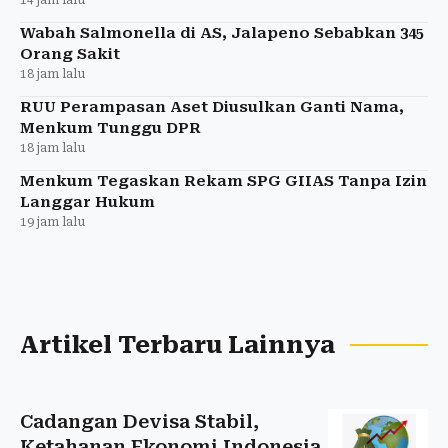
Wabah Salmonella di AS, Jalapeno Sebabkan 345
Orang Sakit
18 jam lalu
RUU Perampasan Aset Diusulkan Ganti Nama,
Menkum Tunggu DPR
18 jam lalu
Menkum Tegaskan Rekam SPG GIIAS Tanpa Izin
Langgar Hukum
19 jam lalu
Artikel Terbaru Lainnya
Cadangan Devisa Stabil,
Ketahanan Ekonomi Indonesia