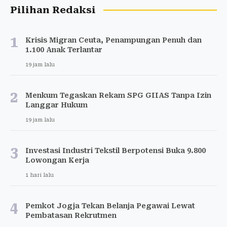
Pilihan Redaksi
1
Krisis Migran Ceuta, Penampungan Penuh dan
1.100 Anak Terlantar
19 jam lalu
2
Menkum Tegaskan Rekam SPG GIIAS Tanpa Izin
Langgar Hukum
19 jam lalu
3
Investasi Industri Tekstil Berpotensi Buka 9.800
Lowongan Kerja
1 hari lalu
4
Pemkot Jogja Tekan Belanja Pegawai Lewat
Pembatasan Rekrutmen