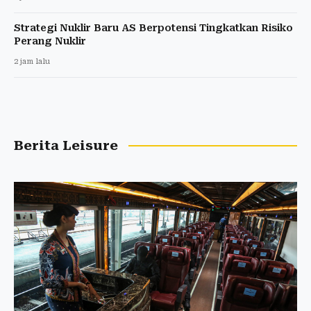
Strategi Nuklir Baru AS Berpotensi Tingkatkan Risiko
Perang Nuklir
2 jam lalu
Berita Leisure