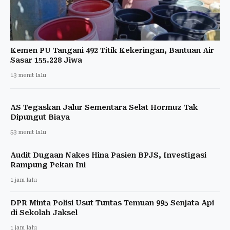
Kemen PU Tangani 492 Titik Kekeringan, Bantuan Air
Sasar 155.228 Jiwa
13 menit lalu
AS Tegaskan Jalur Sementara Selat Hormuz Tak
Dipungut Biaya
53 menit lalu
Audit Dugaan Nakes Hina Pasien BPJS, Investigasi
Rampung Pekan Ini
1 jam lalu
DPR Minta Polisi Usut Tuntas Temuan 995 Senjata Api
di Sekolah Jaksel
1 jam lalu