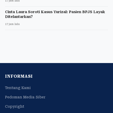
17 jam lalu
Cinta Laura Soroti Kasus Yurizal: Pasien BPJS Layak
Ditelantarkan?
17 jam lalu
INFORMASI
Tentang Kami
Pedoman Media Siber
Copyright