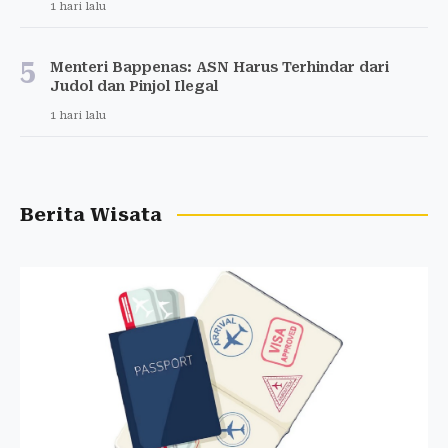
1 hari lalu
5
Menteri Bappenas: ASN Harus Terhindar dari
Judol dan Pinjol Ilegal
1 hari lalu
Berita Wisata