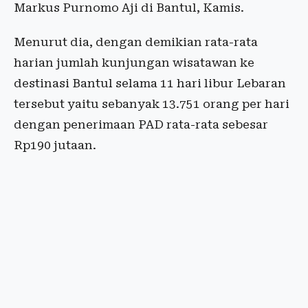
Markus Purnomo Aji di Bantul, Kamis.
Menurut dia, dengan demikian rata-rata
harian jumlah kunjungan wisatawan ke
destinasi Bantul selama 11 hari libur Lebaran
tersebut yaitu sebanyak 13.751 orang per hari
dengan penerimaan PAD rata-rata sebesar
Rp190 jutaan.