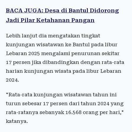
BACA JUGA: Desa di Bantul Didorong
Jadi Pilar Ketahanan Pangan
Lebih lanjut dia mengatakan tingkat
kunjungan wisatawan ke Bantul pada libur
Lebaran 2025 mengalami penurunan sekitar
17 persen jika dibandingkan dengan rata-rata
harian kunjungan wisata pada libur Lebaran
2024.
"Rata-rata kunjungan wisatawan tahun ini
turun sebesar 17 persen dari tahun 2024 yang
rata-ratanya sebanyak 16.568 orang per hari,"
katanya.