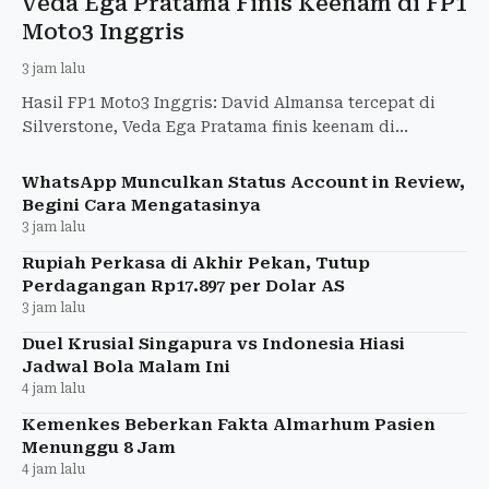
Veda Ega Pratama Finis Keenam di FP1
Moto3 Inggris
3 jam lalu
Hasil FP1 Moto3 Inggris: David Almansa tercepat di
Silverstone, Veda Ega Pratama finis keenam di
debutnya, tertinggal 0,532 detik dari pimpinan.
WhatsApp Munculkan Status Account in Review,
Begini Cara Mengatasinya
3 jam lalu
Rupiah Perkasa di Akhir Pekan, Tutup
Perdagangan Rp17.897 per Dolar AS
3 jam lalu
Duel Krusial Singapura vs Indonesia Hiasi
Jadwal Bola Malam Ini
4 jam lalu
Kemenkes Beberkan Fakta Almarhum Pasien
Menunggu 8 Jam
4 jam lalu