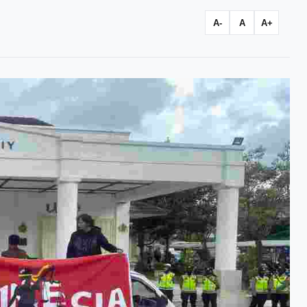
A-
A
A+