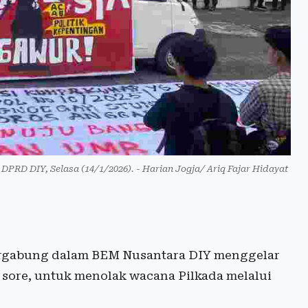
PRD DIY, Selasa (14/1/2026). - Harian Jogja/ Ariq Fajar Hidayat
rgabung dalam BEM Nusantara DIY menggelar
) sore, untuk menolak wacana Pilkada melalui