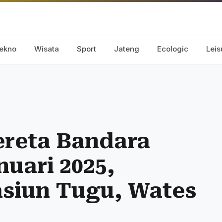
ekno
Wisata
Sport
Jateng
Ecologic
Leis
ereta Bandara
nuari 2025,
asiun Tugu, Wates