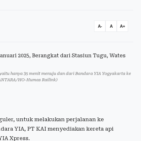
A-
A
A+
aitu hanya 35 menit menuju dan dari Bandara YIA Yogyakarta ke
(ANTARA/HO-Humas Railink)
eguler, untuk melakukan perjalanan ke
ndara YIA, PT KAI menyediakan kereta api
YIA Xpress.