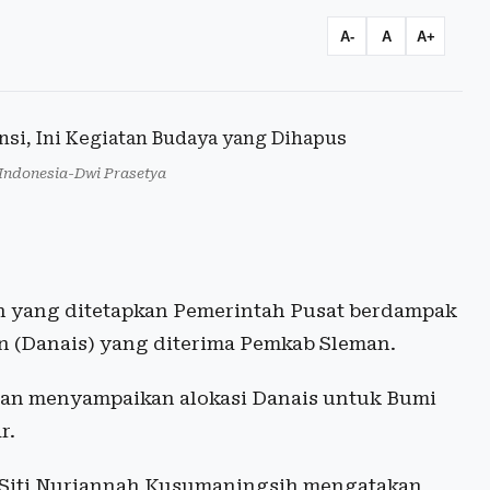
A-
A
A+
s Indonesia-Dwi Prasetya
n yang ditetapkan Pemerintah Pusat berdampak
 (Danais) yang diterima Pemkab Sleman.
an menyampaikan alokasi Danais untuk Bumi
r.
Siti Nurjannah Kusumaningsih mengatakan