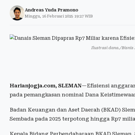
Andreas Yuda Pramono
Minggu, 16 Februari 2025 19:27 WIB
Ilustrasi dana./Bisni
Harianjogja.com, SLEMAN
—Efisiensi anggara
pada pemangkasan nominal Dana Keistimewaan
Badan Keuangan dan Aset Daerah (BKAD) Slem
Sembada pada 2025 terpotong hingga Rp7 milia
Kepala Bidang Perbendaharaan BKAD Sleman, 