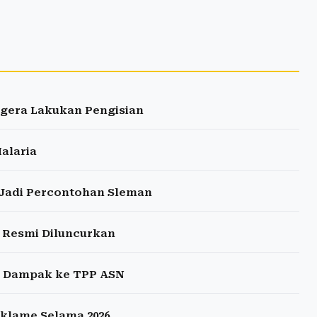
egera Lakukan Pengisian
Malaria
 Jadi Percontohan Sleman
S Resmi Diluncurkan
ri Dampak ke TPP ASN
eklame Selama 2026