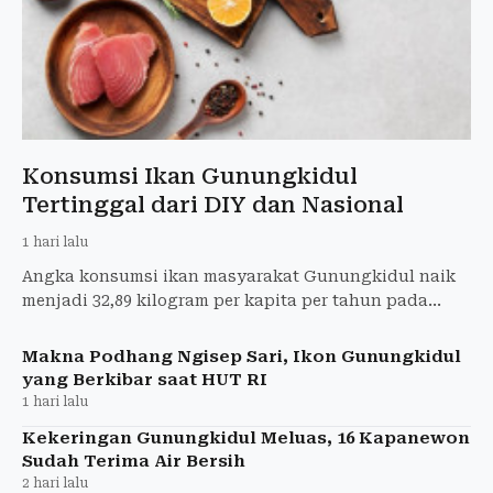
Konsumsi Ikan Gunungkidul
Tertinggal dari DIY dan Nasional
1 hari lalu
Angka konsumsi ikan masyarakat Gunungkidul naik
menjadi 32,89 kilogram per kapita per tahun pada
2026. Namun capaian tersebut masih di bawah rata-
rata DIY dan n
Makna Podhang Ngisep Sari, Ikon Gunungkidul
yang Berkibar saat HUT RI
1 hari lalu
Kekeringan Gunungkidul Meluas, 16 Kapanewon
Sudah Terima Air Bersih
2 hari lalu