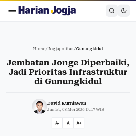
Home
/
Jogjapolitan
/
Gunungkidul
Jembatan Jonge Diperbaiki,
Jadi Prioritas Infrastruktur
di Gunungkidul
David Kurniawan
Jum'at, 08 Mei 2026 13:17 WIB
A-
A
A+