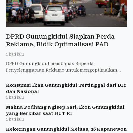
DPRD Gunungkidul Siapkan Perda
Reklame, Bidik Optimalisasi PAD
1 hari lalu
DPRD Gunungkidul membahas Raperda
Penyelenggaraan Reklame untuk mengoptimalkan
PAD, menata reklame, dan memperkuat kepastian
hukum.
Konsumsi Ikan Gunungkidul Tertinggal dari DIY
dan Nasional
1 hari lalu
Makna Podhang Ngisep Sari, Ikon Gunungkidul
yang Berkibar saat HUT RI
1 hari lalu
Kekeringan Gunungkidul Meluas, 16 Kapanewon