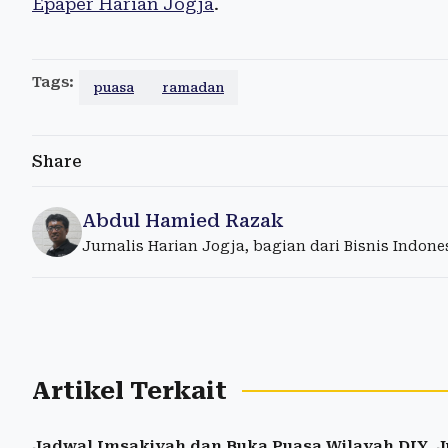
Epaper Harian Jogja
.
Tags:
puasa
ramadan
Share
Abdul Hamied Razak
Jurnalis Harian Jogja, bagian dari Bisnis Indon
Artikel Terkait
Jadwal Imsakiyah dan Buka Puasa Wilayah DIY, J