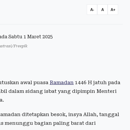
A-
A
A+
ustrasi/Freepik
tuskan awal puasa
Ramadan
1446 H jatuh pada
mbil dalam sidang isbat yang dipimpin Menteri
a.
amadan ditetapkan besok, insya Allah, tanggal
us menunggu bagian paling barat dari