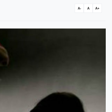
A-
A
A+