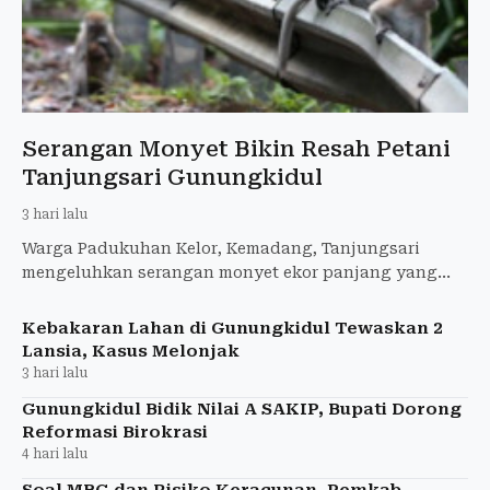
Serangan Monyet Bikin Resah Petani
Tanjungsari Gunungkidul
3 hari lalu
Warga Padukuhan Kelor, Kemadang, Tanjungsari
mengeluhkan serangan monyet ekor panjang yang
merusak area pertanian yang dimiliki karena bisa
gagal panen.
Kebakaran Lahan di Gunungkidul Tewaskan 2
Lansia, Kasus Melonjak
3 hari lalu
Gunungkidul Bidik Nilai A SAKIP, Bupati Dorong
Reformasi Birokrasi
4 hari lalu
Soal MBG dan Risiko Keracunan, Pemkab