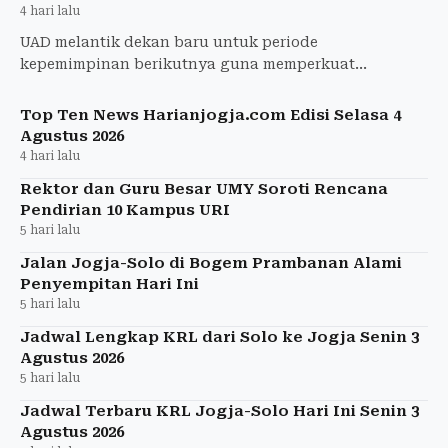
4 hari lalu
UAD melantik dekan baru untuk periode
kepemimpinan berikutnya guna memperkuat
transformasi kampus dan menghadapi akreditasi
institusi 2027.
Top Ten News Harianjogja.com Edisi Selasa 4
Agustus 2026
4 hari lalu
Rektor dan Guru Besar UMY Soroti Rencana
Pendirian 10 Kampus URI
5 hari lalu
Jalan Jogja-Solo di Bogem Prambanan Alami
Penyempitan Hari Ini
5 hari lalu
Jadwal Lengkap KRL dari Solo ke Jogja Senin 3
Agustus 2026
5 hari lalu
Jadwal Terbaru KRL Jogja-Solo Hari Ini Senin 3
Agustus 2026